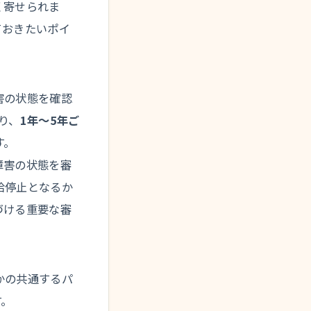
く寄せられま
ておきたいポイ
害の状態を確認
り、
1年〜5年ご
す。
障害の状態を審
給停止となるか
づける重要な審
かの共通するパ
す。