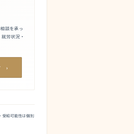
ご相談を承っ
・就労状況・
 ›
・受給可能性は個別