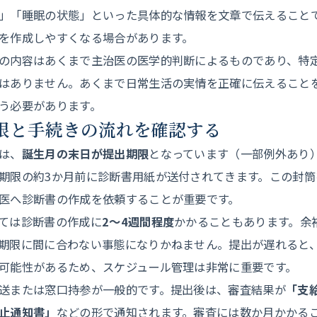
」「睡眠の状態」といった具体的な情報を文章で伝えること
を作成しやすくなる場合があります。
の内容はあくまで主治医の医学的判断によるものであり、特
はありません。あくまで日常生活の実情を正確に伝えること
う必要があります。
期限と手続きの流れを確認する
は、
誕生月の末日が提出期限
となっています（一部例外あり
期限の約3か月前に診断書用紙が送付されてきます。この封筒
医へ診断書の作成を依頼することが重要です。
ては診断書の作成に
2〜4週間程度
かかることもあります。余
期限に間に合わない事態になりかねません。提出が遅れると
可能性があるため、スケジュール管理は非常に重要です。
送または窓口持参が一般的です。提出後は、審査結果が
「支
止通知書」
などの形で通知されます。審査には数か月かかる