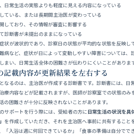
、日常生活の実態よりも軽度に見える内容になっている
している、または長期間主治医が変わっている
開しており、その情報が審査に影響する
て診断書が未提出のままになっている
症状が波状的であり、診察日の状態が平均的な状態を反映し
難病など、症状が日によって変動しやすい障害については、
しまい、日常生活全体の困難さが伝わりにくいことがありま
書の記載内容が更新結果を左右する
となるのは、主治医が作成する診断書です。診断書には、日
治療内容などが記載されますが、医師が診察室での状態のみ
活の困難さが十分に反映されないことがあります。
のサポートを行う際には、受給者の方に
日常生活の状況を具
」
を作成していただき、それを主治医へ事前に共有すること
、「入浴は週に何回できているか」「食事の準備は自分でで