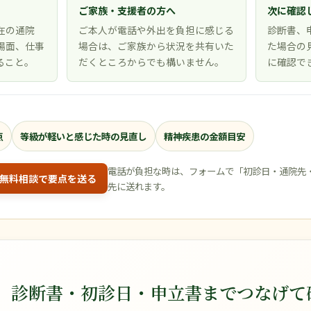
ご家族・支援者の方へ
次に確認
在の通院
ご本人が電話や外出を負担に感じる
診断書、
場面、仕事
場合は、ご家族から状況を共有いた
た場合の
ること。
だくところからでも構いません。
に確認で
点
等級が軽いと感じた時の見直し
精神疾患の金額目安
電話が負担な時は、フォームで「初診日・通院先
無料相談で要点を送る
先に送れます。
、診断書・初診日・申立書までつなげて