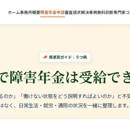
ホーム
事務所概要
障害年金申請
審査請求
解決事例
無料診断
専門家コ
疾患別ガイド｜うつ病
で障害年金は
受給で
るのか」「働けない状態をどう説明すればよいのか」と不
はなく、日常生活・就労・通院の状況を一緒に整理します