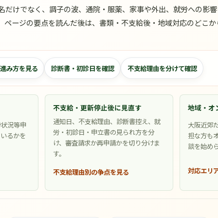
名だけでなく、調子の波、通院・服薬、家事や外出、就労への影響
。ページの要点を読んだ後は、書類・不支給後・地域対応のどこか
進み方を見る
診断書・初診日を確認
不支給理由を分けて確認
不支給・更新停止後に見直す
地域・オ
通知日、不支給理由、診断書控え、就
労状況等申
大阪近郊
労・初診日・申立書の見られ方を分
ているかを
担な方も
け、審査請求か再申請かを切り分けま
談を始め
す。
対応エリ
不支給理由別の争点を見る